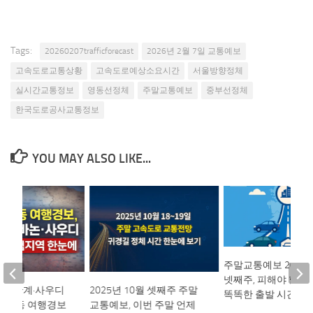
Tags:
20260207trafficforecast
2026년 2월 7일 교통예보
고속도로교통상황
고속도로예상소요시간
서울방향정체
실시간교통정보
영동선정체
주말교통예보
중부선정체
한국도로공사교통정보
YOU MAY ALSO LIKE...
주말교통예보 2025년
넷째주, 피해야 할 
부 4단계·사우디
2025년 10월 셋째주 주말
똑똑한 출발 시간은?
, 중동 여행경보
교통예보, 이번 주말 언제