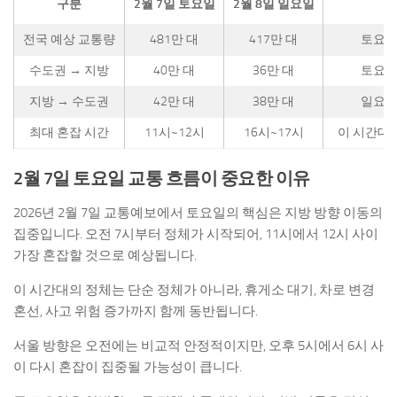
구분
2월 7일 토요일
2월 8일 일요일
전국 예상 교통량
481만 대
417만 대
토요일
수도권 → 지방
40만 대
36만 대
토요일
지방 → 수도권
42만 대
38만 대
일요일
최대 혼잡 시간
11시~12시
16시~17시
이 시간대 
2월 7일 토요일 교통 흐름이 중요한 이유
2026년 2월 7일 교통예보에서 토요일의 핵심은 지방 방향 이동의
집중입니다. 오전 7시부터 정체가 시작되어, 11시에서 12시 사이
가장 혼잡할 것으로 예상됩니다.
이 시간대의 정체는 단순 정체가 아니라, 휴게소 대기, 차로 변경
혼선, 사고 위험 증가까지 함께 동반됩니다.
서울 방향은 오전에는 비교적 안정적이지만, 오후 5시에서 6시 사
이 다시 혼잡이 집중될 가능성이 큽니다.