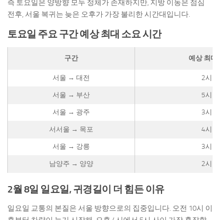
즉 토요일은 양방향 모두 정체가 존재하지만, 지방 이동은 점심
전후, 서울 복귀는 늦은 오후가 가장 불리한 시간대입니다.
토요일 주요 구간 예상 최대 소요 시간
구간
예상 최대
서울 → 대전
2시간
서울 → 부산
5시간
서울 → 광주
3시간
서서울 → 목포
4시간
서울 → 강릉
3시간
남양주 → 양양
2시간
2월 8일 일요일, 귀경길이 더 힘든 이유
일요일 교통의 본질은 서울 방향으로의 집중입니다. 오전 10시 이
후부터 차량이 늘기 시작해, 오후 4시에서 5시 사이 가장 혼잡할