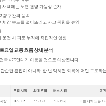
 새벽에는 노면 결빙 가능성 존재
교량 구간의 풍속
 체감 속도를 떨어뜨리고 사고 위험을 높임
차
 운전 시 피로 누적에 직접적인 영향
일 토요일 교통 흐름 상세 분석
전국 475만대가 이동할 것으로 예상됩니다.
 단순한 혼잡이 아니라, 한 번 막히면 회복이 더딘 구조라
혼잡 시작
최대 혼잡
해소 시점
운전
 지방
07~08시
11~12시
18~19시
이른 새벽 또는 1