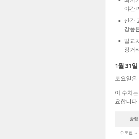
야간과
산간·
강풍은
일교
장거리
1월 31
토요일은 
이 수치는
요합니다.
방향
수도권 →