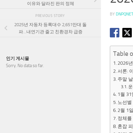
이유와 달라진 판의 정체
BY
DNPQNE
PREVIOUS STORY
2025년 자동차 등록대수 2,651만대 돌
파…내연기관 줄고 친환경차 급증
Table 
인기 게시물
2026
Sorry. No data so far.
서론: 
주말 
운
1월 3
노선별
2월 1
정체를
혼잡 피