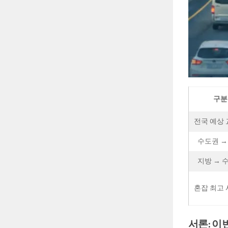
구분
전국 예상
수도권 →
지방 → 
혼잡 최고
서론: 이