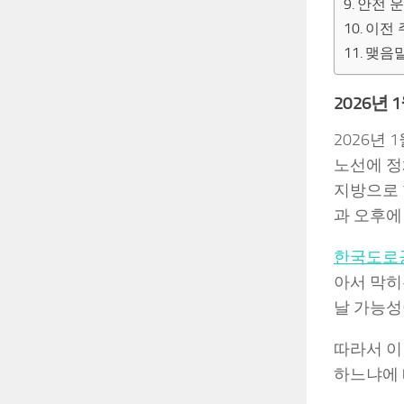
안전 운
이전 
맺음말
2026년
2026년
노선에 정
지방으로 
과 오후에
한국도로
아서 막히
날 가능성
따라서 이
하느냐에 