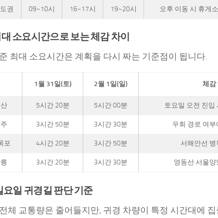
수도권
09~10시
16~17시
19~20시
오후 이동 시 휴게소
최대 소요시간으로 보는 체감 차이
준 최대 소요시간은 계획을 다시 짜는 기준점이 됩니다.
1월 31일(토)
2월 1일(일)
체감
부산
5시간 20분
5시간 00분
토요일 오전 진입 
광주
3시간 50분
3시간 30분
우회 경로 여부
목포
4시간 20분
3시간 50분
서해안선 병
강릉
3시간 20분
3시간 30분
영동선·서울양
 일요일 귀경길 판단 기준
전체 교통량은 줄어들지만, 귀경 차량이 특정 시간대에 집