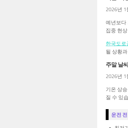
2026년
예년보다 
집중 현상
한국도로
될 상황과
주말 날씨
2026년
기온 상승
질 수 있
운전 전
최저기