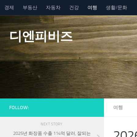
경제
부동산
자동차
건강
여행
생활/문화
Skip to content
디엔피비즈
FOLLOW:
여행
NEXT STORY
20
2025년 화장품 수출 114억 달러, 잘되는