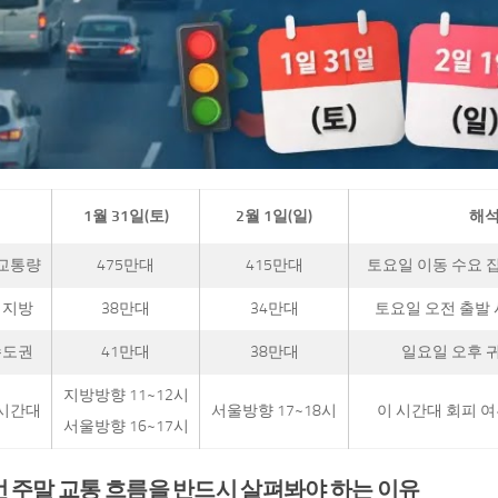
1월 31일(토)
2월 1일(일)
해석
 교통량
475만대
415만대
토요일 이동 수요 
 지방
38만대
34만대
토요일 오전 출발 
수도권
41만대
38만대
일요일 오후 
지방방향 11~12시
 시간대
서울방향 17~18시
이 시간대 회피 
서울방향 16~17시
번 주말 교통 흐름을 반드시 살펴봐야 하는 이유