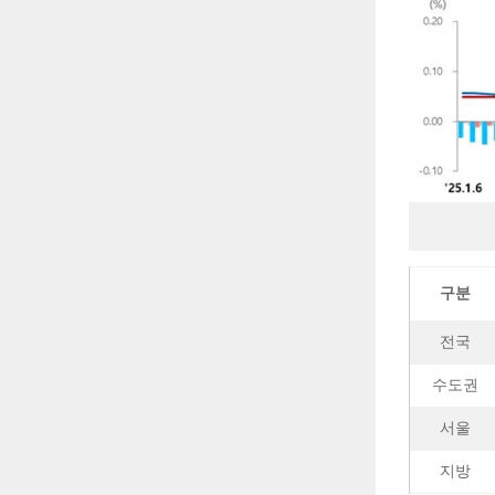
구분
전국
수도권
서울
지방