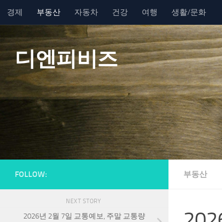
경제
부동산
자동차
건강
여행
생활/문화
Skip to content
디엔피비즈
FOLLOW:
부동산
NEXT STORY
20
2026년 2월 7일 교통예보, 주말 교통량