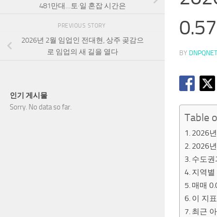
481만대…토·일 혼잡 시간은
0.
PREVIOUS STORY
2026년 2월 임업인 전대현, 상주 곶감으
로 임업의 새 길을 열다
BY
DNPQNE
인기 게시물
Sorry. No data so far.
Table 
2026
2026
수도권
지역별
매매 0
이 지표
최근 