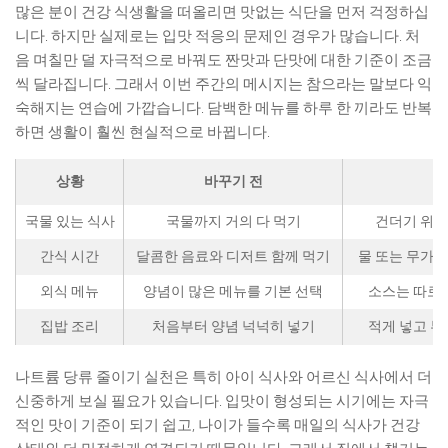
많은 분이 건강 식생활을 떠올리면 맛없는 식단을 먼저 걱정하십
니다. 하지만 실제로는 입맛 적응의 문제인 경우가 많습니다. 처
음 며칠만 덜 자극적으로 바꿔도 짠맛과 단맛에 대한 기준이 조금
씩 달라집니다. 그래서 이번 주간의 메시지는 참으라는 말보다 익
숙해지는 연습에 가깝습니다. 담백한 메뉴를 하루 한 끼라도 반복
하면 생활이 훨씬 현실적으로 바뀝니다.
상황
바꾸기 전
국물 있는 식사
국물까지 거의 다 먹기
건더기 위주
간식 시간
달콤한 음료와 디저트 함께 먹기
물 또는 무가당
외식 메뉴
양념이 많은 메뉴를 기본 선택
소스는 따로
집밥 조리
처음부터 양념 넉넉히 넣기
적게 넣고 
나트륨 당류 줄이기 실천은 특히 아이 식사와 어르신 식사에서 더
신중하게 보실 필요가 있습니다. 입맛이 형성되는 시기에는 자극
적인 맛이 기준이 되기 쉽고, 나이가 들수록 매일의 식사가 건강