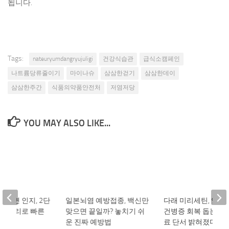
됩니다.
Tags:
nateuryumdangryujuligi
건강식습관
급식소캠페인
나트륨당류줄이기
마이나슈
삼삼한걷기
삼삼한데이
삼삼한주간
식품의약품안전처
저염저당
YOU MAY ALSO LIKE...
 장면 인지, 2단
일본뇌염 예방접종, 백신만
다래 미리세틴, 염증
정보 처리로 빠른
맞으면 끝일까? 놓치기 쉬
건병증 회복 돕는 천
다
운 진짜 예방법
료 단서 밝혀졌다