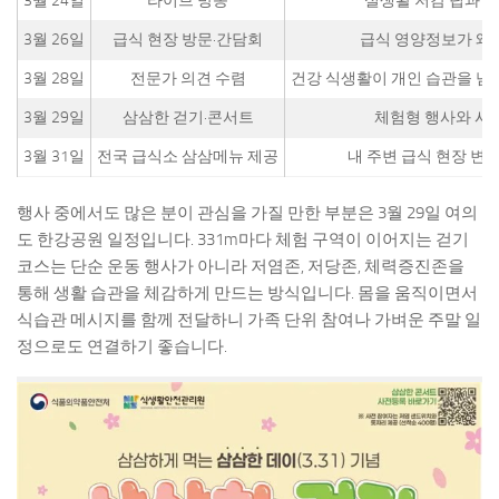
3월 24일
라이브 방송
실생활 저감 팁과 주
3월 26일
급식 현장 방문·간담회
급식 영양정보가 왜
3월 28일
전문가 의견 수렴
건강 식생활이 개인 습관을 넘
3월 29일
삼삼한 걷기·콘서트
체험형 행사와 시민
3월 31일
전국 급식소 삼삼메뉴 제공
내 주변 급식 현장 변
행사 중에서도 많은 분이 관심을 가질 만한 부분은 3월 29일 여의
도 한강공원 일정입니다. 331m마다 체험 구역이 이어지는 걷기
코스는 단순 운동 행사가 아니라 저염존, 저당존, 체력증진존을
통해 생활 습관을 체감하게 만드는 방식입니다. 몸을 움직이면서
식습관 메시지를 함께 전달하니 가족 단위 참여나 가벼운 주말 일
정으로도 연결하기 좋습니다.