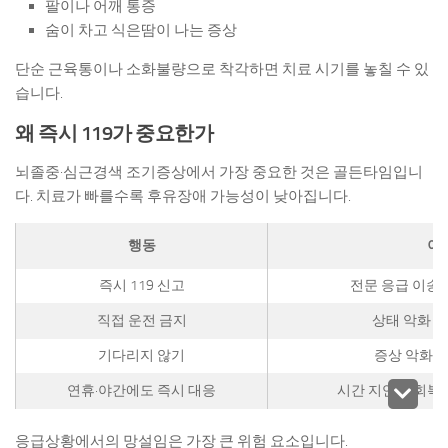
팔이나 어깨 통증
숨이 차고 식은땀이 나는 증상
단순 근육통이나 소화불량으로 착각하면 치료 시기를 놓칠 수 있
습니다.
왜 즉시 119가 중요한가
뇌졸중·심근경색 조기증상에서 가장 중요한 것은 골든타임입니
다. 치료가 빠를수록 후유장애 가능성이 낮아집니다.
행동
이
즉시 119 신고
전문 응급 이송 
직접 운전 금지
상태 악화 시
기다리지 않기
증상 악화 
연휴·야간에도 즉시 대응
시간 지연은 회복
응급상황에서의 망설임은 가장 큰 위험 요소입니다.