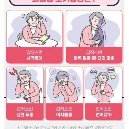
▲ 뇌졸중·심근경색 조기증상 중 뇌졸중 증상 (출처: 질병관리청)