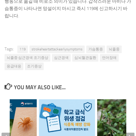
행동으로 옮길 때 비로소 의미가 있습니다. 갑작스러운 마비나 가
슴통증이 나타나면 망설이지 마시고 즉시 119에 신고하시기 바
랍니다.
Tags:
119
strokeheartattackearlysymptoms
가슴통증
뇌졸중
뇌졸중·심근경색 조기증상
심근경색
심뇌혈관질환
언어장애
응급대응
조기증상
YOU MAY ALSO LIKE...