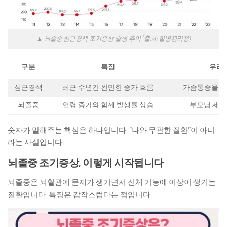
▲ 뇌졸중·심근경색 조기증상 발생 추이 (출처: 질병관리청)
구분
특징
우리
심근경색
최근 수년간 완만한 증가 흐름
가슴통증을 단
뇌졸중
연령 증가와 함께 발생률 상승
부모님 세대
숫자가 말해주는 핵심은 하나입니다. “나와 무관한 질환”이 아니
라는 사실입니다.
뇌졸중 조기증상, 이렇게 시작됩니다
뇌졸중은 뇌혈관에 문제가 생기면서 신체 기능에 이상이 생기는
질환입니다. 특징은 갑작스럽다는 점입니다.