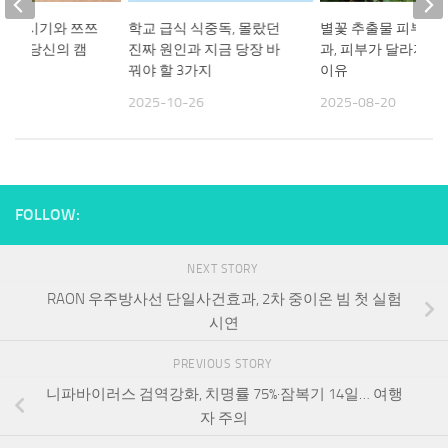
활동 시기와 쯔쯔
학교 급식 식중독, 몰랐던
별꽃 추출물 피부개선
예방, 당신의 캠
진짜 원인과 지금 당장 바
과, 피부가 달라지는
할까?
꿔야 할 3가지
이유
31
2025-10-26
2025-08-20
FOLLOW:
NEXT STORY
RAON 우주방사선 단일사건효과, 2차 중이온 빔 첫 실험
시연
PREVIOUS STORY
니파바이러스 검역강화, 치명률 75%·잠복기 14일… 여행
자 주의