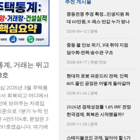
추천 게시물
중동전쟁 추경 확정…민생지원 최
대 60만원, K-패스 반값 누가 받나
2026-04-12
|
경제
중동 물 안보 위기, 3대 취약 지점
담수화·전력·송수관 구조
2026-03-17
|
국방/안보
택통계, 거래는 뛰고
3호
현대차 로봇 파운드리 전략, 인력
80% 줄인 공장은 어떻게 돌아갈까
심 2026년 3월 주택통
2026-01-24
|
경제
에서 회복되고 어디에서
번에 보여주는 자료입
2026년 경제성장률 1.8% IMF 전망
기준으로 1분기 누적 인
한국경제, 회복은 시작됐을까?
 4만5104호, 분양은 3
2025-11-25
|
경제
7191호였습니다. 여기에
스테이블코인 규제, 알아야 할 5가