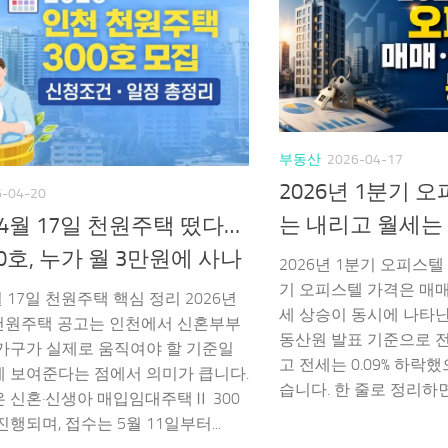
부동산
2026-04-17
2026년 1분기 
6-04-20
는 내리고 월세는
 4월 17일 천원주택 떴다…
0호, 누가 월 3만원에 사나
2026년 1분기 오피스텔 
기 오피스텔 가격은 매매 
월 17일 천원주택 핵심 정리 2026년
세 상승이 동시에 나타
 천원주택 공고는 인천에서 신혼부부
동산원 발표 기준으로 전국
가구가 실제로 움직여야 할 기준일
고 전세는 0.09% 하락했
게 보여준다는 점에서 의미가 큽니다.
습니다. 한 줄로 정리하면.
 신혼·신생아 매입임대주택Ⅱ 300
행되며, 접수는 5월 11일부터...