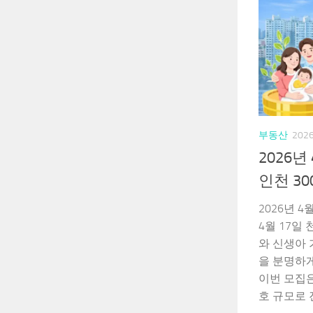
부동산
202
2026년
인천 30
2026년 4
4월 17일
와 신생아 
을 분명하
이번 모집은
호 규모로 진