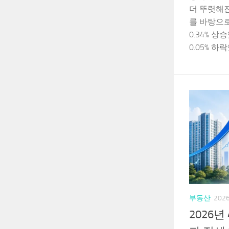
더 뚜렷해
를 바탕으
0.34% 
0.05% 하락
부동산
202
2026년