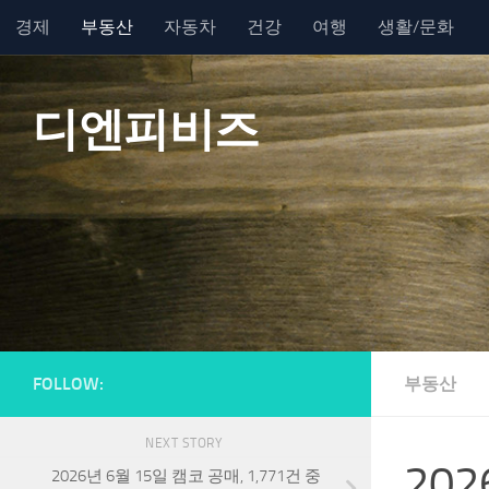
경제
부동산
자동차
건강
여행
생활/문화
Skip to content
디엔피비즈
FOLLOW:
부동산
NEXT STORY
20
2026년 6월 15일 캠코 공매, 1,771건 중