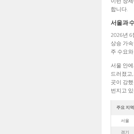
이런 장세
합니다.
서울과 
2026년
상승 가속입
주 수요와
서울 안에서
드러졌고,
곳이 강했
번지고 있
주요 지역
서울
경기