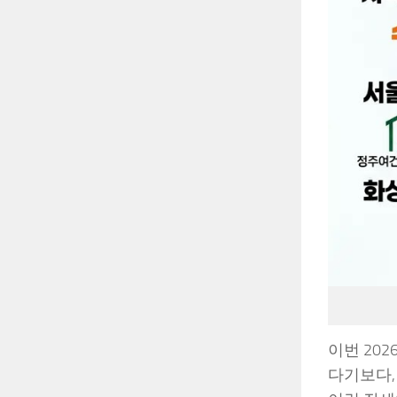
이번 20
다기보다,