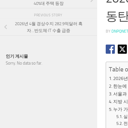
40%대 주택 등장
동탄 
PREVIOUS STORY
2026년 4월 경상수지 282.9억달러 흑
자…반도체·IT 수출 급증
BY
DNPQNE
인기 게시물
Sorry. No data so far.
Table 
2026
한눈에
서울과
지방 
누가 
실
전