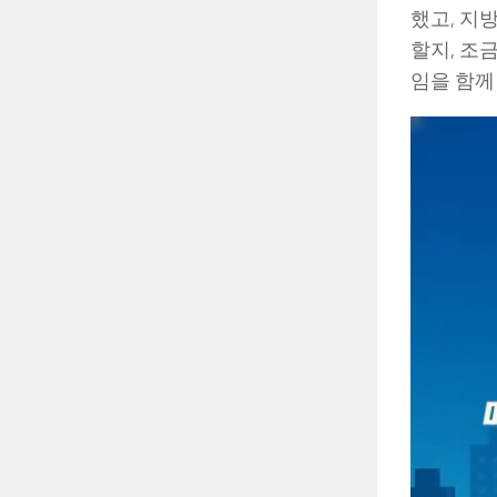
했고, 지
할지, 조
임을 함께