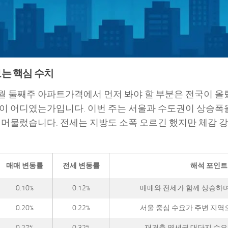
는 핵심 수치
 6월 둘째주 아파트가격에서 먼저 봐야 할 부분은 전국이 
이 어디였는가입니다. 이번 주는 서울과 수도권이 상승폭을
 머물렀습니다. 전세는 지방도 소폭 오르긴 했지만 체감 
매매 변동률
전세 변동률
해석 포인트
0.10%
0.12%
매매와 전세가 함께 상승하며
0.20%
0.22%
서울 중심 수요가 주변 지역
0.27%
0.32%
재건축·역세권·대단지 수요