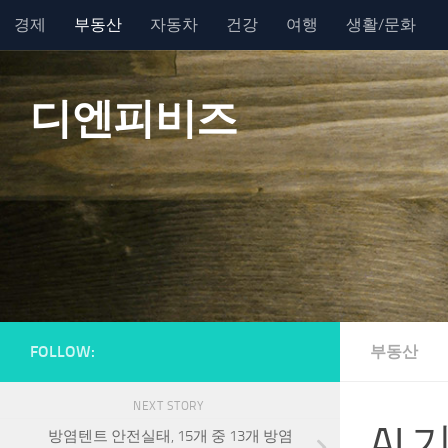
경제
부동산
자동차
건강
여행
생활/문화
Skip to content
디엔피비즈
FOLLOW:
부동산
NEXT STORY
AI
방염텐트 안전실태, 15개 중 13개 방염