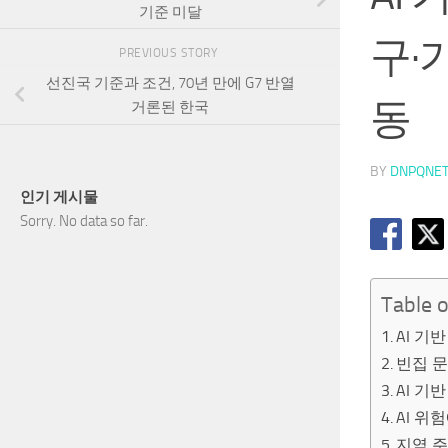
기준 미달
구·
PREVIOUS STORY
선진국 기준과 조건, 70년 만에 G7 반열
동
거론된 한국
BY
DNPQNE
인기 게시물
Sorry. No data so far.
Table 
AI 기
빈집 문
AI 기
AI 위
지역 