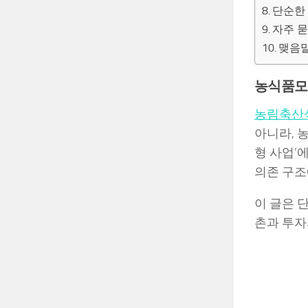
단순한 
자주 묻
맺음말
농식품모태
농림축산
아니라, 
형 사업’
의존 구조
이 글은 
촌과 투자