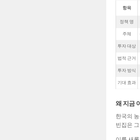
항목
정책 명
주체
투자 대상
법적 근거
투자 방식
기대 효과
왜 지금 
한국의 농
빈집은 그
이를 새롭