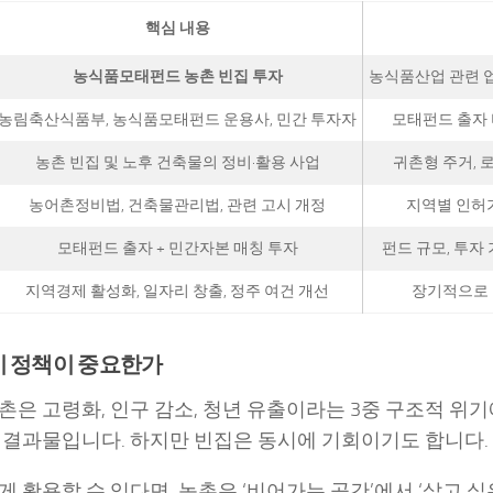
핵심 내용
농식품모태펀드 농촌 빈집 투자
농식품산업 관련 업무
농림축산식품부, 농식품모태펀드 운용사, 민간 투자자
모태펀드 출자 
농촌 빈집 및 노후 건축물의 정비·활용 사업
귀촌형 주거, 
농어촌정비법, 건축물관리법, 관련 고시 개정
지역별 인허
모태펀드 출자 + 민간자본 매칭 투자
펀드 규모, 투자
지역경제 활성화, 일자리 창출, 정주 여건 개선
장기적으로 
이 정책이 중요한가
촌은 고령화, 인구 감소, 청년 유출이라는 3중 구조적 위기
 결과물입니다. 하지만 빈집은 동시에 기회이기도 합니다.
게 활용할 수 있다면, 농촌은 ‘비어가는 공간’에서 ‘살고 싶