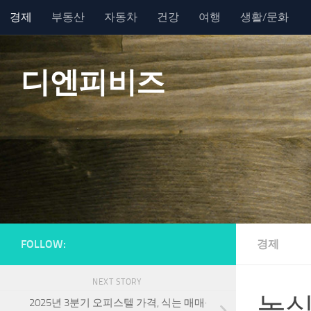
경제
부동산
자동차
건강
여행
생활/문화
Skip to content
디엔피비즈
FOLLOW:
경제
NEXT STORY
농식
2025년 3분기 오피스텔 가격, 식는 매매·