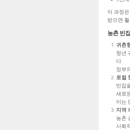
이 과정은
받으면 훨
농촌 빈집
귀촌형
청년 
다.
정부의
로컬 
빈집을
새로운
이는 
지역 
농촌 
사회적