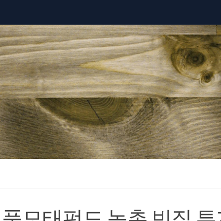
품모태펀드 농촌 빈집 투자