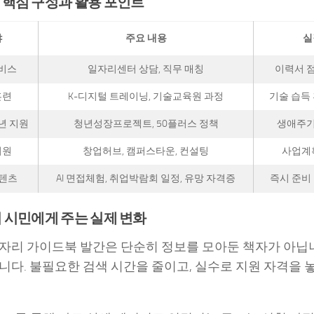
 핵심 구성과 활용 포인트
야
주요 내용
실
비스
일자리센터 상담, 직무 매칭
이력서 점
훈련
K-디지털 트레이닝, 기술교육원 과정
기술 습득 
년 지원
청년성장프로젝트, 50플러스 정책
생애주기
지원
창업허브, 캠퍼스타운, 컨설팅
사업계
콘텐츠
AI 면접체험, 취업박람회 일정, 유망 자격증
즉시 준비
 시민에게 주는 실제 변화
자리 가이드북 발간은 단순히 정보를 모아둔 책자가 아닙니
니다. 불필요한 검색 시간을 줄이고, 실수로 지원 자격을 