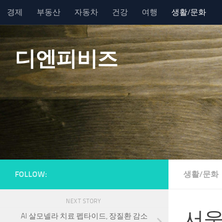
경제
부동산
자동차
건강
여행
생활/문화
Skip to content
디엔피비즈
FOLLOW:
생활/문화
NEXT STORY
서울
AI 살모넬라 치료 펩타이드, 장질환 감소