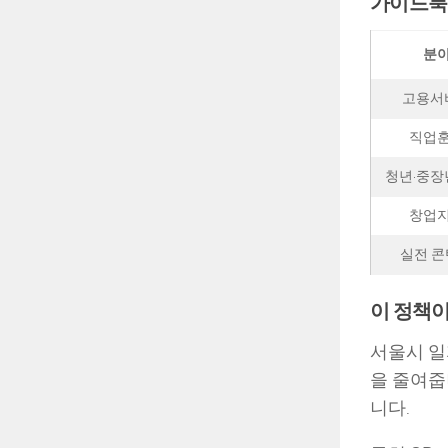
가이드북
분
고용서
직업
청년·중장
창업
실전 
이 정책이
서울시 일
을 줄여줍
니다.