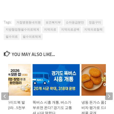
Tags:
거점병원동네의원
보건복지부
소아응급분만
정읍구미
지방협업형필수의료체계
지역의료
지역의료공백
지역의료협력
필수의료
필수의료체계
YOU MAY ALSO LIKE...
자리 가이드북 발
똑버스 시흥 개통, 버스가
냉동 돈가스 품질 비교
분야 총망라…5천부
부르면 온다? 경기도 교통
비자 평가로 드러난 
새 시대 열렸다
제품 공개