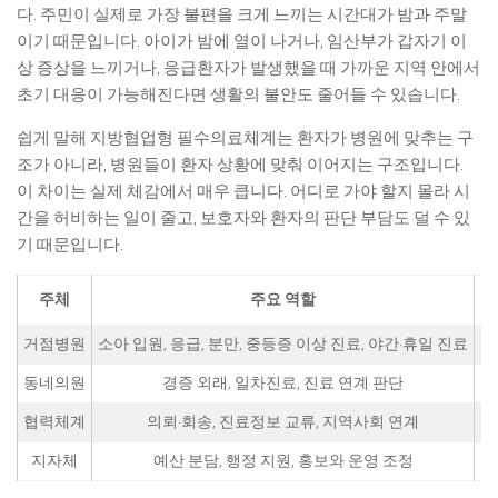
다. 주민이 실제로 가장 불편을 크게 느끼는 시간대가 밤과 주말
이기 때문입니다. 아이가 밤에 열이 나거나, 임산부가 갑자기 이
상 증상을 느끼거나, 응급환자가 발생했을 때 가까운 지역 안에서
초기 대응이 가능해진다면 생활의 불안도 줄어들 수 있습니다.
쉽게 말해 지방협업형 필수의료체계는 환자가 병원에 맞추는 구
조가 아니라, 병원들이 환자 상황에 맞춰 이어지는 구조입니다.
이 차이는 실제 체감에서 매우 큽니다. 어디로 가야 할지 몰라 시
간을 허비하는 일이 줄고, 보호자와 환자의 판단 부담도 덜 수 있
기 때문입니다.
주체
주요 역할
거점병원
소아 입원, 응급, 분만, 중등증 이상 진료, 야간·휴일 진료
중
동네의원
경증 외래, 일차진료, 진료 연계 판단
가
협력체계
의뢰·회송, 진료정보 교류, 지역사회 연계
지자체
예산 분담, 행정 지원, 홍보와 운영 조정