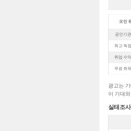
오인 
공인기관
최고·독점
취업·수익
무료 취득
광고는 기
이 기대와
실태조사 