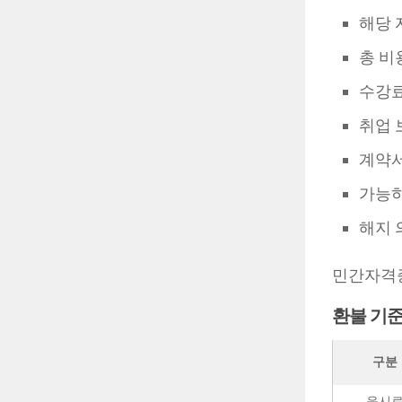
해당 
총 비
수강료
취업 
계약서
가능하
해지 
민간자격증
환불 기준
구분
응시