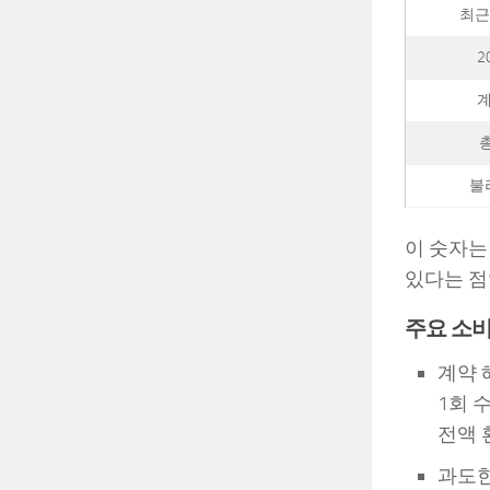
최근
2
계
불
이 숫자는
있다는 점
주요 소비
계약 
1회 
전액 
과도한