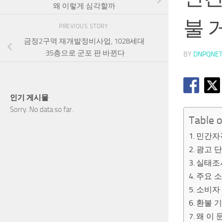
왜 이렇게 심각할까
불 
PREVIOUS STORY
금정2구역 재개발정비사업, 1028세대
·35층으로 군포 판 바뀐다
BY
DNPQNE
인기 게시물
Sorry. No data so far.
Table 
민간자격
광고 
실태조
주요 
소비자
환불 
왜 이 