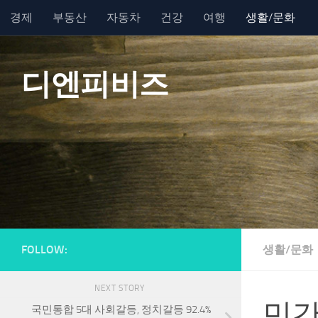
경제
부동산
자동차
건강
여행
생활/문화
Skip to content
디엔피비즈
FOLLOW:
생활/문화
NEXT STORY
민간
국민통합 5대 사회갈등, 정치갈등 92.4%