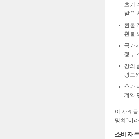
초기 
받은 
환불 
환불 
국가자
정부 
강의 
광고와
추가 
계약 
이 사례들
명확”이라
소비자 주