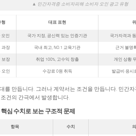
▲ 민간자격증 소비자피해 소비자 오인 광고 유형
유형
대표 표현
위
 오인
국가 지정, 공신력 있는 인증기관
국가자격과 동
 과장
국내 최고, NO.1 교육기관
근거 불명확
 보장
취업 100%, 고수익 창출
개인 상황 
 오인
수강료 0원 취득
발급비·응시료
대를 만듭니다. 그러나 계약서는 조건을 만듭니다. 민간
 조건의 간극에서 발생합니다.
핵심 수치로 보는 구조적 문제
항목
수치