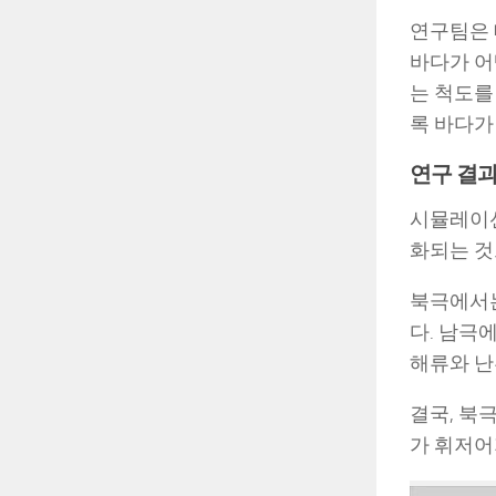
연구팀은 
바다가 어
는 척도를
록 바다가
연구 결과
시뮬레이션
화되는 것
북극에서는
다. 남극
해류와 난
결국, 북
가 휘저어