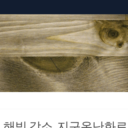
 해빙 감소, 지구온난화로