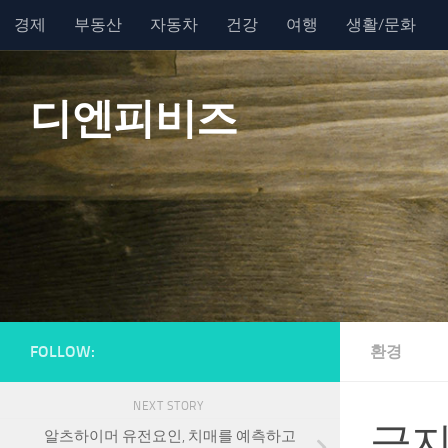
경제
부동산
자동차
건강
여행
생활/문화
Skip to content
디엔피비즈
FOLLOW:
환경
NEXT STORY
극지
알츠하이머 유전요인, 치매를 예측하고