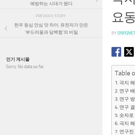
예방하는 시대가 왔다
요동
PREVIOUS STORY
한우 등심 안심 맛 차이, 유전자가 만든
‘부드러움과 담백함’의 비밀
BY
DNPQNE
인기 게시물
Sorry. No data so far.
Table 
극지 해
연구 배
연구 방
연구 결
숫자로 
극지 
연구진 