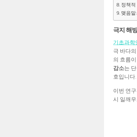
정책적
맺음말:
극지 해빙
기초과학
극 바다의
의 흐름이
감소
는 
호입니다.
이번 연구
시 일깨우