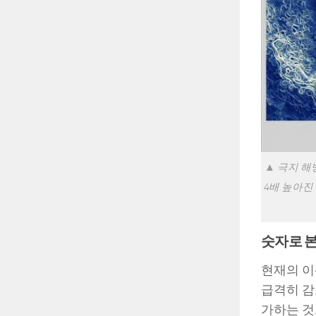
▲ 극지 해
4배 높아진
숫자로 본
현재의 이
급격히 감소
가하는 것