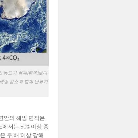
 농도가 현재(왼쪽)보다
 해빙 감소와 함께 난류가
 연안의 해빙 면적은
도에서는 50% 이상 증
은 두 배 이상 강해