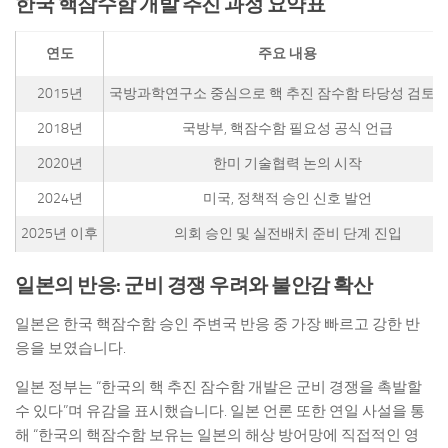
한국 핵잠수함 개발 추진 과정 요약표
연도
주요 내용
2015년
국방과학연구소 중심으로 핵 추진 잠수함 타당성 검토 
2018년
국방부, 핵잠수함 필요성 공식 언급
2020년
한미 기술협력 논의 시작
2024년
미국, 정책적 승인 신호 발언
2025년 이후
의회 승인 및 실전배치 준비 단계 진입
일본의 반응: 군비 경쟁 우려와 불안감 확산
일본은 한국 핵잠수함 승인 주변국 반응 중 가장 빠르고 강한 반
응을 보였습니다.
일본 정부는 “한국의 핵 추진 잠수함 개발은 군비 경쟁을 촉발할
수 있다”며 유감을 표시했습니다. 일본 언론 또한 연일 사설을 통
해 “한국의 핵잠수함 보유는 일본의 해상 방어망에 직접적인 영