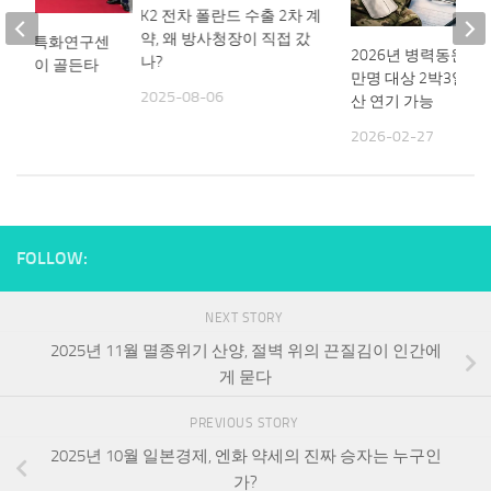
K2 전차 폴란드 수출 2차 계
약, 왜 방사청장이 직접 갔
 전자기전 특화연구센
2026년 병력동원훈련
나?
왜 지금이 골든타
만명 대상 2박3일…
2025-08-06
산 연기 가능
29
2026-02-27
FOLLOW:
NEXT STORY
2025년 11월 멸종위기 산양, 절벽 위의 끈질김이 인간에
게 묻다
PREVIOUS STORY
2025년 10월 일본경제, 엔화 약세의 진짜 승자는 누구인
가?