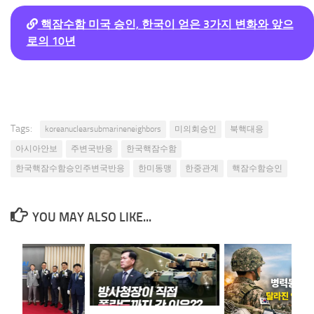
핵잠수함 미국 승인, 한국이 얻은 3가지 변화와 앞으
로의 10년
Tags:
koreanuclearsubmarineneighbors
미의회승인
북핵대응
아시아안보
주변국반응
한국핵잠수함
한국핵잠수함승인주변국반응
한미동맹
한중관계
핵잠수함승인
YOU MAY ALSO LIKE...