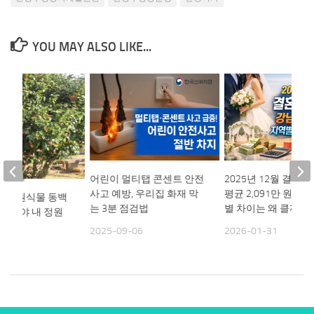
YOU MAY ALSO LIKE...
어린이 멀티탭 콘센트 안전
2025년 12월 결혼서
사고 예방, 우리집 화재 막
평균 2,091만 원인데
9월 정원식물 동백
는 3분 점검법
별 차이는 왜 클까
 심어야 내 정원
다
2025-09-06
2026-01-31
10