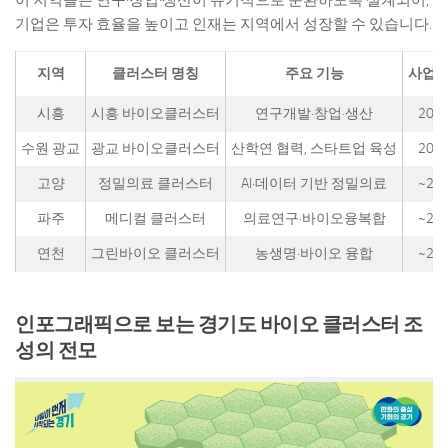
기업은 투자 효율을 높이고 인재는 지역에서 성장할 수 있습니다.
지역
클러스터 명칭
주요 기능
사업 
시흥
시흥 바이오클러스터
연구개발·창업·생산
202
수원 광교
광교 바이오클러스터
산학연 협력, 스타트업 육성
202
고양
정밀의료 클러스터
AI·데이터 기반 정밀의료
~20
파주
메디컬 클러스터
의료연구·바이오융복합
~20
연천
그린바이오 클러스터
농생명·바이오 융합
~20
인포그래픽으로 보는 경기도 바이오 클러스터 조
성의 전모