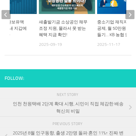
8월 외환보유액
새출발기금 소상공인 채무
중소기업 재직자 우
억달러, 내 지갑에
조정 지원, 몰라서 못 받는
공제, 월 50만원 4천
지 변화
혜택 지금 확인!
들기… KB·농협 합류
04
2025-09-19
2025-11-17
FOLLOW:
NEXT STORY
인천 천원택배 2단계 확대 시행, 시민이 직접 체감한 배송
혁신의 비밀
PREVIOUS STORY
2025년 8월 인구동향, 출생 2만명 돌파·혼인 11%↑ 진짜 변