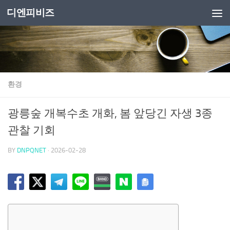
디엔피비즈
Skip to content
환경
광릉숲 개복수초 개화, 봄 앞당긴 자생 3종
관찰 기회
BY
DNPQNET
·
2026-02-28