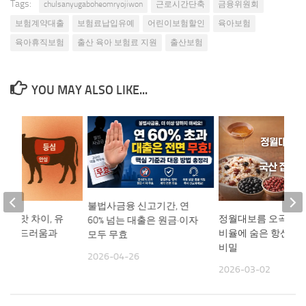
Tags:
chulsanyugaboheomryojiwon
근로시간단축
금융위원회
보험계약대출
보험료납입유예
어린이보험할인
육아보험
육아휴직보험
출산 육아 보험료 지원
출산보험
YOU MAY ALSO LIKE...
불법사금융 신고기간, 연
안심 맛 차이, 유
정월대보름 오곡밥, 
60% 넘는 대출은 원금·이자
든 ‘부드러움과
비율에 숨은 항산화 
모두 무효
 비밀
비밀
2026-04-26
07
2026-03-02