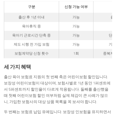
구분
신청 가능 여부
출산 후 1년 이내
가능
출
육아휴직 중
가능
휴
육아기 근로시간 단축 중
가능
단축
제도 시행 전 가입 보험
가능
기존
보험계약당 신청 횟수
1회
중복지원
세 가지 혜택
출산 육아 보험료 지원의 첫 번째 축은 어린이보험 할인입니다.
보장성 어린이보험이 대상이며, 보험사별로 1년 동안 1퍼센트에
서 5퍼센트까지 할인율이 다르게 적용됩니다. 둘째를 출산했을
때 첫째 어린이보험 할인 여부처럼 실제 체감이 큰 사례가 많으
니, 가입한 보험사의 대상 상품 목록을 꼭 보셔야 합니다.
두 번째는 보험료 납입 유예입니다. 보장성 인보험을 유지하면서