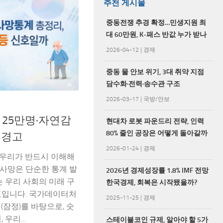
추천 게시물
중동전쟁 추경 확정…민생지원 최
대 60만원, K-패스 반값 누가 받나
2026-04-12
|
경제
중동 물 안보 위기, 3대 취약 지점
담수화·전력·송수관 구조
2026-03-17
|
국방/안보
망 25만명·자연감
현대차 로봇 파운드리 전략, 인력
80% 줄인 공장은 어떻게 돌아갈까
 경고
2026-01-24
|
경제
금 우리가 반드시 이해해
생 사망은 단순한 통계 발
2026년 경제성장률 1.8% IMF 전망
는 우리 사회의 미래 구
한국경제, 회복은 시작됐을까?
표입니다. 국가데이터처
2025-11-25
|
경제
(잠정)를 바탕으로, 숫
우리...
스테이블코인 규제, 알아야 할 5가