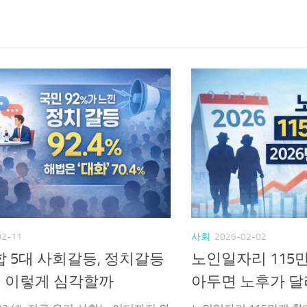
02-11
사회
2026-02-02
 5대 사회갈등, 정치갈등
노인일자리 115만
 왜 이렇게 심각할까
아두면 노후가 