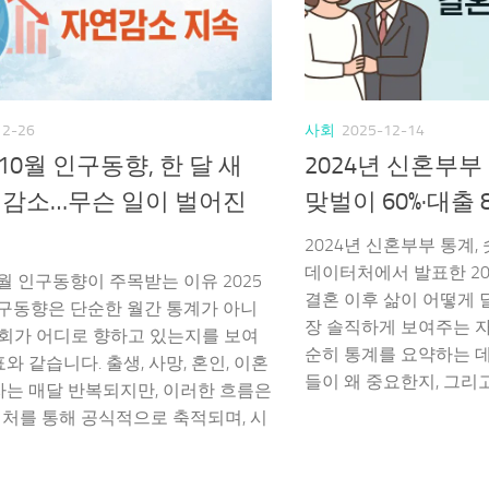
12-26
사회
2025-12-14
 10월 인구동향, 한 달 새
2024년 신혼부부
1명 감소…무슨 일이 벌어진
맞벌이 60%·대출 
2024년 신혼부부 통계,
데이터처에서 발표한 20
10월 인구동향이 주목받는 이유 2025
결혼 이후 삶이 어떻게 
인구동향은 단순한 월간 통계가 아니
장 솔직하게 보여주는 자
사회가 어디로 향하고 있는지를 보여
순히 통계를 요약하는 데
와 같습니다. 출생, 사망, 혼인, 이혼
들이 왜 중요한지, 그리고.
자는 매달 반복되지만, 이러한 흐름은
처를 통해 공식적으로 축적되며, 시