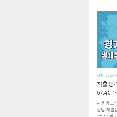
사회
2025-
저출생·
67.4
저출생·고
방법 저출
맞닥뜨린 