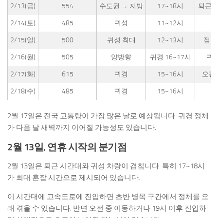
2/13(금)
554
수도권 → 지방
17~18시
퇴근 전
2/14(토)
485
귀성
11~12시
오
2/15(일)
500
귀성 최대
12~13시
점심
2/16(월)
505
양방향
귀경 16~17시
귀경
2/17(화)
615
귀경
15~16시
오전 
2/18(수)
485
귀경
15~16시
2월 17일은 전국 교통량이 가장 많은 날로 예상됩니다. 귀경 정체
가 다음 날 새벽까지 이어질 가능성도 있습니다.
2월 13일, 연휴 시작의 분기점
2월 13일은 퇴근 시간대와 귀성 차량이 겹칩니다. 특히 17~18시
가 최대 혼잡 시간으로 제시되어 있습니다.
이 시간대에 고속도로에 진입하면 초반 병목 구간에서 정체를 오
래 겪을 수 있습니다. 반면 오전 중 이동하거나 19시 이후 진입하