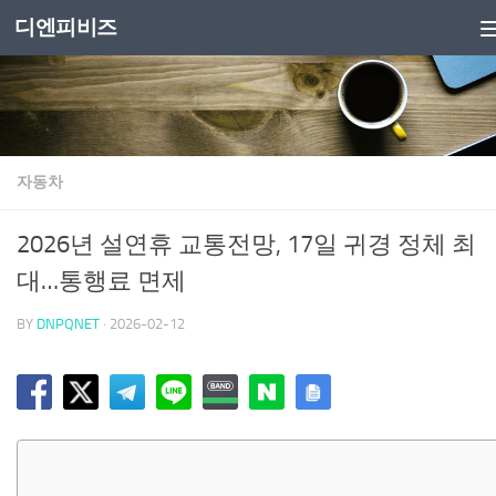
디엔피비즈
Skip to content
자동차
2026년 설연휴 교통전망, 17일 귀경 정체 최
대…통행료 면제
BY
DNPQNET
·
2026-02-12