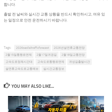
합니다.
출발 전 날씨와 실시간 교통 상황을 반드시 확인하시고, 여유 있
는 일정으로 안전 운전하시기 바랍니다.
Tags:
2026seollaltrafficforecast
2026년설연휴교통전망
2월15일통행료면제
2월17일귀경길
2월18일교통전망
고속도로정체시간대
고속도로통행료면제
귀성길출발시간
설연휴고속도로교통예보
실시간교통정보
YOU MAY ALSO LIKE...