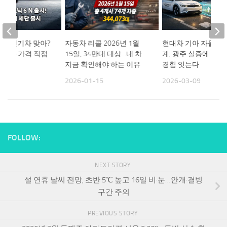
 N, 전기차 맞아?
자동차 리콜 2026년 1월
현대차 기아 자율주
성능과 가격 직접
15일, 34만대 대상…내 차
계, 광주 실증에 82개
요
지금 확인해야 하는 이유
경험 잇는다
04
2026-01-15
2026-03-09
FOLLOW:
NEXT STORY
설 연휴 날씨 전망, 초반 5℃ 높고 16일 비·눈…안개·결빙
구간 주의
PREVIOUS STORY