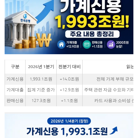
구분
2026년 1분기
전분기 대비
읽는 
가계신용
1,993.1조원
+14.0조원
전체 가계 부채 규모
가계대출
집계 기준 증가
+12.9조원
주택 관련 자금 수요와 기타
판매신용
127.3조원
+1.1조원
카드 사용과 소비성 신