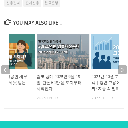
신용관리
판매신용
한국은행
YOU MAY ALSO LIKE...
 소상공인 채무
캠코 공매 2025년 9월 15
2025년 10월 고용동
 몰라서 못 받는
일, 단돈 63만 원 토지부터
석｜청년 고용이 왜
확인!
시작된다
까? 지금 꼭 알아야 
19
2025-09-13
2025-11-13