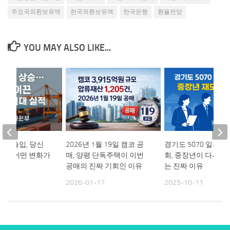
주요국외환보유액
한국외환보유액
한국은행
환율전망
YOU MAY ALSO LIKE...
8월 수출입, 당신
2026년 1월 19일 캠코 공
경기도 5070 일자
자에 어떤 변화가
매, 양평 단독주택이 이번
회, 중장년이 다시 
공매의 진짜 기회인 이유
는 진짜 이유
01
2026-01-17
2025-10-11