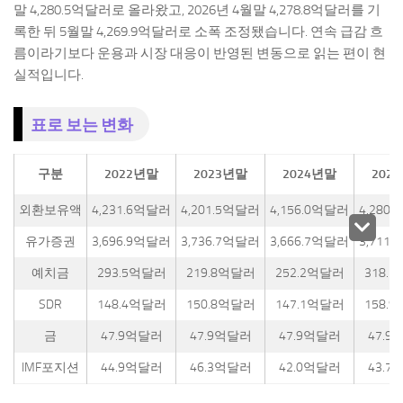
말 4,280.5억달러로 올라왔고, 2026년 4월말 4,278.8억달러를 기
록한 뒤 5월말 4,269.9억달러로 소폭 조정됐습니다. 연속 급감 흐
름이라기보다 운용과 시장 대응이 반영된 변동으로 읽는 편이 현
실적입니다.
표로 보는 변화
구분
2022년말
2023년말
2024년말
202
외환보유액
4,231.6억달러
4,201.5억달러
4,156.0억달러
4,280
유가증권
3,696.9억달러
3,736.7억달러
3,666.7억달러
3,711
예치금
293.5억달러
219.8억달러
252.2억달러
318.
SDR
148.4억달러
150.8억달러
147.1억달러
158.
금
47.9억달러
47.9억달러
47.9억달러
47.9
IMF포지션
44.9억달러
46.3억달러
42.0억달러
43.7