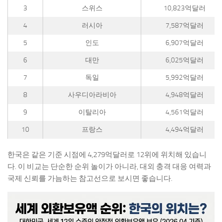
3
스위스
10,823억달러
4
러시아
7,587억달러
5
인도
6,907억달러
6
대만
6,025억달러
7
독일
5,992억달러
8
사우디아라비아
4,948억달러
9
이탈리아
4,561억달러
10
프랑스
4,494억달러
한국은 같은 기준 시점에 4,279억달러로 12위에 위치해 있습니
다. 이 비교는 단순한 순위 놀이가 아니라, 대외 충격 대응 여력과
국제 신뢰를 가늠하는 참고선으로 보시면 좋습니다.