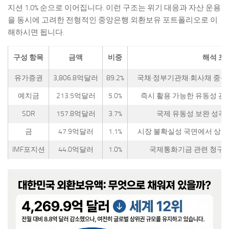
지션 1.0% 순으로 이어집니다. 이런 구조는 위기 대응과 자산 운용
을 동시에 고려한 전형적인 중앙은행 외환보유 포트폴리오로 이
해하시면 됩니다.
구성 항목
금액
비중
해석 포
유가증권
3,806.8억달러
89.2%
국채·정부기관채·회사채 중심
예치금
213.5억달러
5.0%
즉시 활용 가능한 유동성 관
SDR
157.8억달러
3.7%
국제 유동성 보완 성격
금
47.9억달러
1.1%
시장 불확실성 국면에서 상징
IMF포지션
44.0억달러
1.0%
국제통화기금 관련 청구권