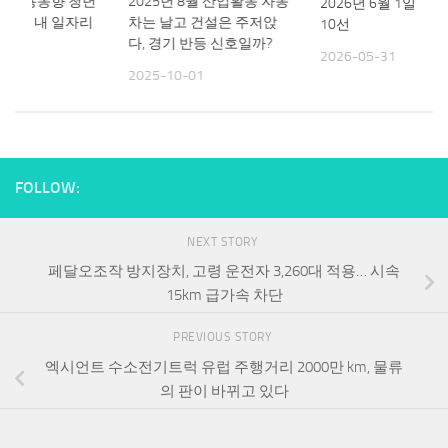
8월 고용동향 청년
2025년 8월 산업활동 자동
2026년 6월 1일 캠
었나? 내 일자리
차는 날고 건설은 주저앉
10선
다, 경기 반등 신호일까?
2026-05-31
10
2025-10-01
FOLLOW:
NEXT STORY
페달오조작 방지장치, 고령 운전자 3,260대 적용… 시속
15km 급가속 차단
PREVIOUS STORY
엑시언트 수소전기트럭 유럽 주행거리 2000만 km, 물류
의 판이 바뀌고 있다