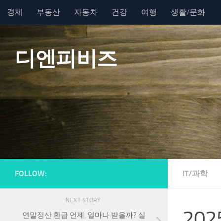
경제
부동산
자동차
건강
여행
생활/문화
Skip to content
디엔피비즈
FOLLOW:
IT/과학
NEXT STORY
20
연말정산 환급 언제, 얼마나 받을까? 실