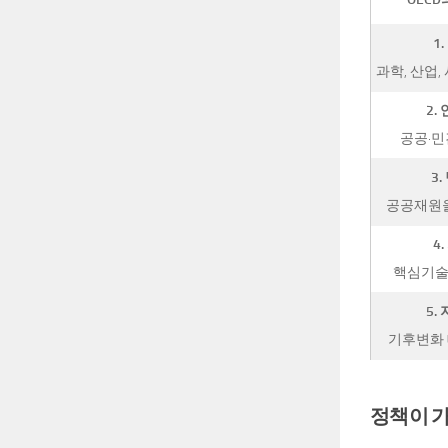
1
과학, 산업
2.
공공·민
3
공공재원을
4
핵심기술
5.
기후변화 
정책이 