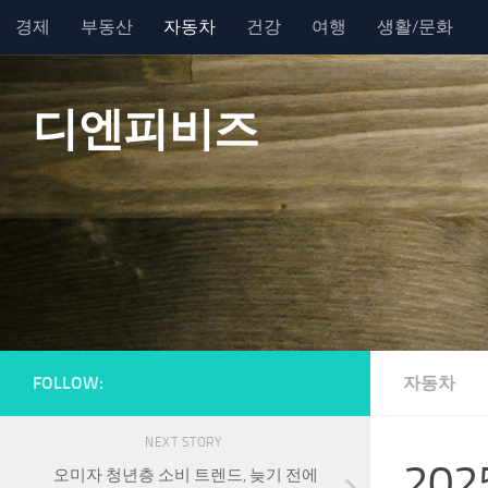
경제
부동산
자동차
건강
여행
생활/문화
Skip to content
디엔피비즈
FOLLOW:
자동차
NEXT STORY
20
오미자 청년층 소비 트렌드, 늦기 전에