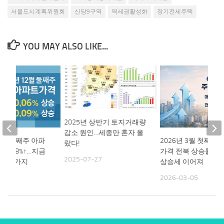
서울도시계획위원회
신당9구역
역세권활성화
장기전세주택
YOU MAY ALSO LIKE...
2025년 상반기 토지거래량
감소 원인…세종만 혼자 올
12월 둘째주 아파
2026년 3월 첫째주
랐다!
 0.18%↑…지금
가격 전북 상승률 1위
2025-07-27
할 한 가지
상승세 이어져
11
2026-03-05