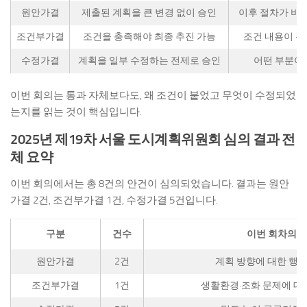
원안가결
제출된 계획을 큰 변경 없이 승인
이후 절차가 비
조건부가결
조건을 충족해야 최종 추진 가능
조건 내용이 무
수정가결
계획을 일부 수정하는 전제로 승인
어떤 부분이
이번 회의는 통과 자체보다도, 왜 조건이 붙었고 무엇이 수정되었
는지를 읽는 것이 핵심입니다.
2025년 제19차 서울 도시계획위원회 심의 결과 전
체 요약
이번 회의에서는 총 8건의 안건이 심의되었습니다. 결과는 원안
가결 2건, 조건부가결 1건, 수정가결 5건입니다.
구분
건수
이번 회차의 
원안가결
2건
계획 방향에 대한 행정
조건부가결
1건
생활환경·조화 문제에 대