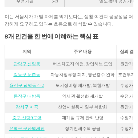
수정가결
5건
밀도·높이·공공기여 
이는 서울시가 개발 자체를 막기보다는, 생활 여건과 공공성을 더
강하게 요구하고 있다는 흐름으로 해석할 수 있습니다.
8개 안건을 한 번에 이해하는 핵심 표
지역
주요 내용
심의 결과
관악구 신림동
버스차고지 이전, 창업허브 도입
원안가결
강동구 둔촌동
자동차정류장 폐지, 평균층수 완화
조건부가
용산구 남영동 4-2
도시정비형 재개발, 복합개발
수정가결
동작구 대방동
역세권 활성화 재개발
수정가결
강서구 마곡
산업시설용지 일부 복합화
원안가결
중구 신당9구역
재개발 규제 완화 반영
수정가결
은평구 구산역세권
장기전세주택 공급
수정가결