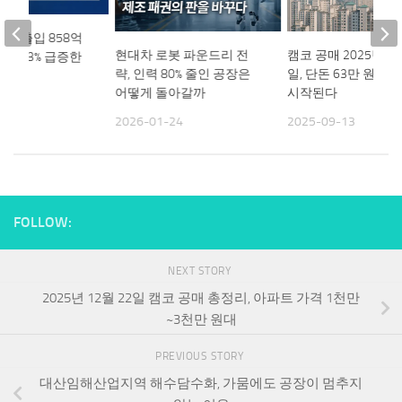
4월 수출입 858억
현대차 로봇 파운드리 전
캠코 공매 2025년 9월
체 173% 급증한
략, 인력 80% 줄인 공장은
일, 단돈 63만 원 토
어떻게 돌아갈까
시작된다
01
2026-01-24
2025-09-13
FOLLOW:
NEXT STORY
2025년 12월 22일 캠코 공매 총정리, 아파트 가격 1천만
~3천만 원대
PREVIOUS STORY
대산임해산업지역 해수담수화, 가뭄에도 공장이 멈추지