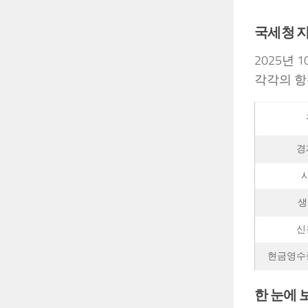
국세청 지
2025년
각각의 항
경
생
신
현금영수
한 눈에 