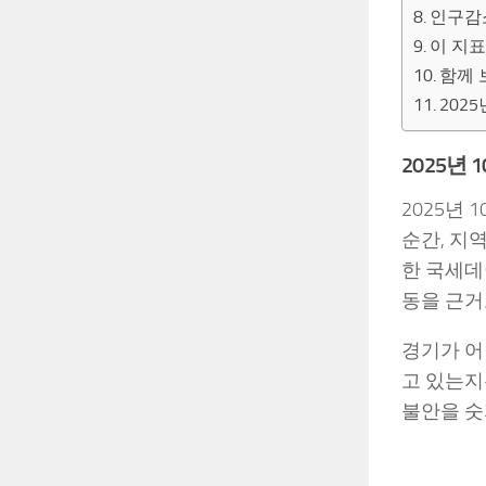
인구감
이 지
함께 
202
2025년
2025년
순간, 지
한 국세데
동을 근거
경기가 어
고 있는지
불안을 숫