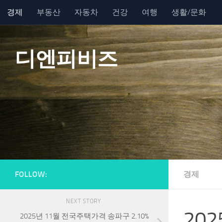
경제
부동산
자동차
건강
여행
생활/문화
Skip to content
디엔피비즈
FOLLOW:
경제
NEXT STORY
20
2025년 11월 전국주택가격 송파구 2.10%