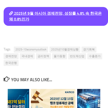
2025년 9월 아시아 경제전망, 성장률 4.8% 속 한국은
왜 0.8%인가
Tags:
2025-10economyoutlook
2025년10월경제상황
경기회복
경제전망
국내경제
금리정책
물가동향
반도체산업
수출증가
한국은행
YOU MAY ALSO LIKE...