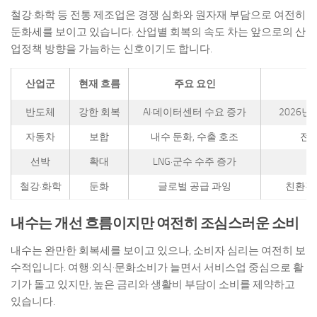
철강·화학 등 전통 제조업은 경쟁 심화와 원자재 부담으로 여전히
둔화세를 보이고 있습니다. 산업별 회복의 속도 차는 앞으로의 산
업정책 방향을 가늠하는 신호이기도 합니다.
산업군
현재 흐름
주요 요인
반도체
강한 회복
AI·데이터센터 수요 증가
2026
자동차
보합
내수 둔화, 수출 호조
전기
선박
확대
LNG·군수 수주 증가
철강·화학
둔화
글로벌 공급 과잉
친환경
내수는 개선 흐름이지만 여전히 조심스러운 소비
내수는 완만한 회복세를 보이고 있으나, 소비자 심리는 여전히 보
수적입니다. 여행·외식·문화소비가 늘면서 서비스업 중심으로 활
기가 돌고 있지만, 높은 금리와 생활비 부담이 소비를 제약하고
있습니다.