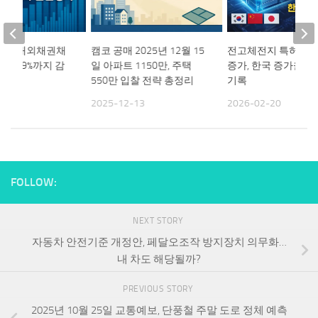
3분기 대외채권채
캠코 공매 2025년 12월 15
전고체전지 특허출원 
 21.9%까지 감
일 아파트 1150만, 주택
증가, 한국 증가율 세
 정리
550만 입찰 전략 총정리
기록
19
2025-12-13
2026-02-20
FOLLOW:
NEXT STORY
자동차 안전기준 개정안, 페달오조작 방지장치 의무화…
내 차도 해당될까?
PREVIOUS STORY
2025년 10월 25일 교통예보, 단풍철 주말 도로 정체 예측