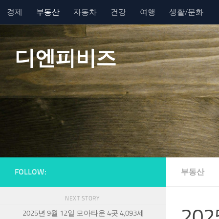
경제
부동산
자동차
건강
여행
생활/문화
Skip to content
디엔피비즈
FOLLOW:
부동산
NEXT STORY
20
2025년 9월 12일 모아타운 4곳 4,093세