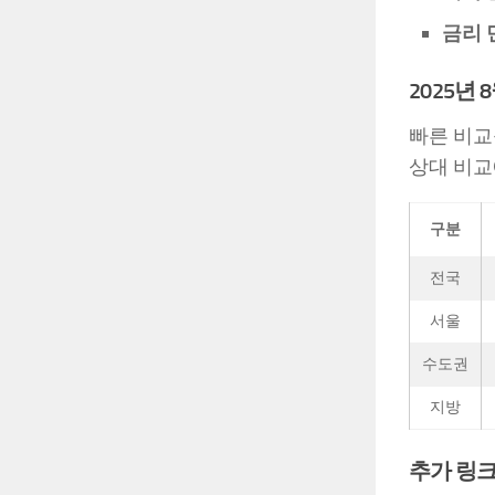
금리 
2025년
빠른 비교
상대 비교
구분
전국
서울
수도권
지방
추가 링크