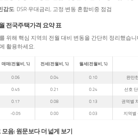
민감도
: DSR·우대금리, 고정·변동 혼합비중 점검
 8월 전국주택가격 요약 표
를 위해 핵심 지역의 전월 대비 변동을 간단히 정리했습니
에 활용하세요.
매매(전월비, %)
전세(전월비, %)
월세(전월비, %)
0.06
0.04
0.10
완만한
0.45
0.21
0.24
선호 단
0.17
0.08
0.13
권역별 차
-0.05
0.00
0.03
지역별 
 모음: 원문보다 더 넓게 보기