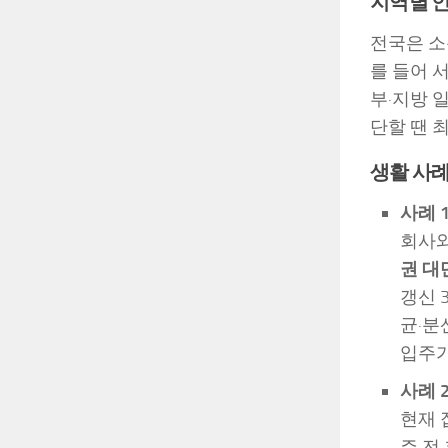
지역별 
전국은 소
를 들어 
부·지방 
단할 땐 
생활 사례
사례 
회사와
권 대
갱신 
균·분
입주가
사례 
현재 
주 전