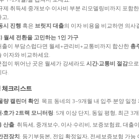
규제·취득세·중개보수·이사비·부분 리모델링비까지 포함
고,
동시 진행
혹은
브릿지 대출
의 이자 비용을 비교하면 의사
3) 월세 전환을 고민하는 1인 가구
대출이 부담스럽다면 월세+관리비+교통비까지 합산한
총
 이자와 비교하세요.
접이 뛰어난 곳은 월세가 강세라도
시간·교통비 절감
으로
다.
행 체크리스트
물량 캘린더 확인
: 목표 동네의 3~9개월 내 입주·분양 일정
·호가 2트랙 모니터링
: 5개 이상 단지, 동일 평형, 최근 3
 산출
: 취득세, 중개보수, 이사·수리비, 보증보험료, 대출
안전장치
: 등기부등본, 전입·확정일자, 전세보증보험 가능