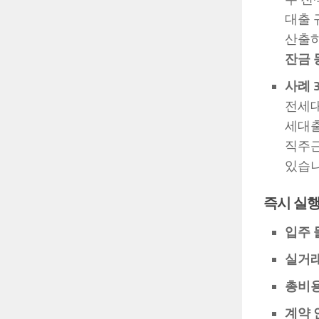
대출 
산출하
잔금 
사례 
전세
세대출
직주근
있습니
즉시 실
입주 
실거래
총비용
계약 