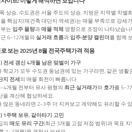
인사이트: 이렇게 해석하면 보입니다
폭 상승, 수도권은 서울 주도의 상승, 지방은 지역별 차별
서울 핵심지(재건축·대단지·역세권)는 매물 부족으로 강세가
일부는
입주 물량
과
매물 적체
영향으로 조정이 나타났습니다.
최근 6~12개월의
실거래 흐름
과
입주·분양 캘린더
를 함께 
로 보는 2025년 8월 전국주택가격 적용
1) 전세 갱신 4개월 남은 맞벌이 가구
 학교가 모두 수도권 동남권에 있는 가구라면, 같은 생
단지 전세
의 매물 회전이 빠릅니다.
3~4개월 전부터 유사 평형의
최근 실거래가
와
호가
를 5~
산을 계산해 협상하세요.
 많은 동네라면 2~3주 더 지켜보고 계약해도 유리할 수 
2) 1주택 보유, 갈아타기 고민
집의
매도 유리 구간
(최근 3개월 고점·저점 범위)과 목표 
·후 1~2개월)을 겹쳐서 보세요.