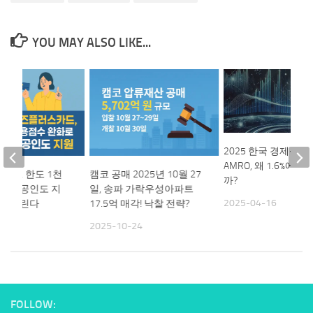
YOU MAY ALSO LIKE...
2025 한국 경제성장
AMRO, 왜 1.6%에서
카드 한도 1천
캠코 공매 2025년 10월 27
까?
인 소상공인도 지
일, 송파 가락우성아파트
2025-04-16
혜택 누린다
17.5억 매각! 낙찰 전략?
02
2025-10-24
FOLLOW: