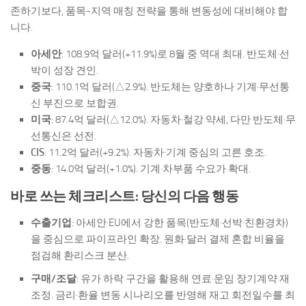
존하기보다, 품목-지역 매칭 전략을 통해 변동성에 대비해야 합
니다.
아세안
: 108.9억 달러(+11.9%)로 8월 중 역대 최대. 반도체·선
박이 성장 견인.
중국
: 110.1억 달러(△2.9%). 반도체는 양호하나 기계·무선통
신 부진으로 보합권.
미국
: 87.4억 달러(△12.0%). 자동차·철강 약세, 다만 반도체·무
선통신은 선전.
CIS
: 11.2억 달러(+9.2%). 자동차·기계 중심의 고른 호조.
중동
: 14.0억 달러(+1.0%). 기계·차부품 수요가 확대.
바로 쓰는 체크리스트: 당신의 다음 행동
수출기업
: 아세안·EU에서 강한 품목(반도체·선박·친환경차)
을 중심으로 파이프라인 확장. 원화·달러 결제 혼합 비율을
점검해 환리스크 분산.
구매/조달
: 유가 하락 구간을 활용해 연료·운임 장기계약 재
조정. 금리·환율 변동 시나리오를 반영해 재고 회전일수를 최