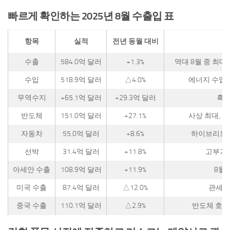
빠르게 확인하는 2025년 8월 수출입 표
항목
실적
전년 동월 대비
수출
584.0억 달러
+1.3%
역대 8월 중 최대,
수입
518.9억 달러
△4.0%
에너지 수입 △
무역수지
+65.1억 달러
+29.3억 달러
흑자
반도체
151.0억 달러
+27.1%
사상 최대, 
자동차
55.0억 달러
+8.6%
하이브리드·
선박
31.4억 달러
+11.8%
고부가 
아세안 수출
108.9억 달러
+11.9%
8월 
미국 수출
87.4억 달러
△12.0%
관세·산
중국 수출
110.1억 달러
△2.9%
반도체 호조 