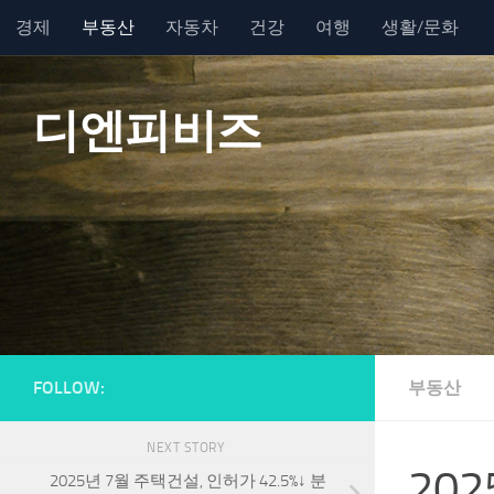
경제
부동산
자동차
건강
여행
생활/문화
Skip to content
디엔피비즈
FOLLOW:
부동산
NEXT STORY
20
2025년 7월 주택건설, 인허가 42.5%↓ 분