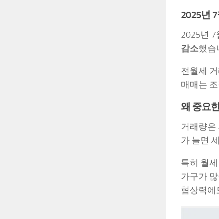
2025년
2025년
감소
했습니
전월세 거래
매매는 조
왜 중요한
거래량은 
가 늘면 
특히 월세
가구가 많
협상력에도