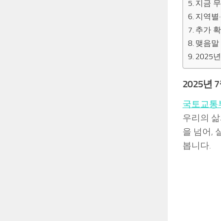
지금 무
지역별
추가 
맺음말
2025
2025년
국토교통
우리의 삶
을 넘어,
봅니다.