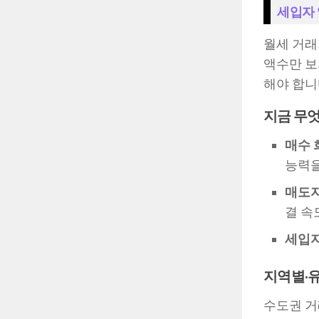
세입자
월세 거래
액수만 보
해야 합니
지금 무엇
매수 
능력을
매도
결 속
세입
지역별·
수도권 거래