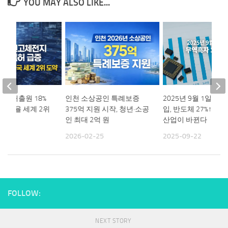
YOU MAY ALSO LIKE...
 특허출원 18%
인천 소상공인 특례보증
2025년 9월 1일-20
 증가율 세계 2위
375억 지원 시작, 청년·소공
입, 반도체 27%↑ 선박 
인 최대 2억 원
산업이 바뀐다
20
2026-02-25
2025-09-22
FOLLOW:
NEXT STORY