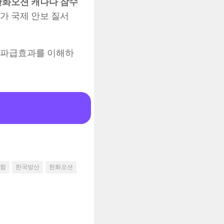
한화오션 캐나다 잠수
아가 국제 안보 질서
그 파급효과를 이해하
함
한국방산
한화오션