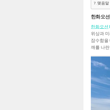
맺음말
한화오션 
한화오션
위상과 미
잠수함을 
깨를 나란