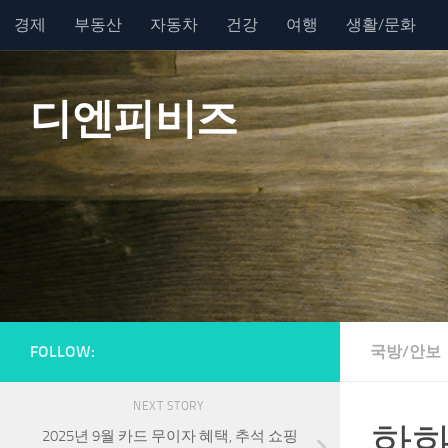
경제
부동산
자동차
건강
여행
생활/문화
Skip to content
디엔피비즈
FOLLOW:
국방/안보
NEXT STORY
한화
2025년 9월 카드 무이자 혜택, 추석 쇼핑