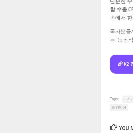
단순한 수
함 수출 C
속에서 한
독자분들께
는 ‘능동
K2
Tags:
CPS
해양방산
YOU M