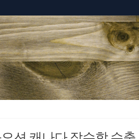
오션 캐나다 잠수함 수출 C