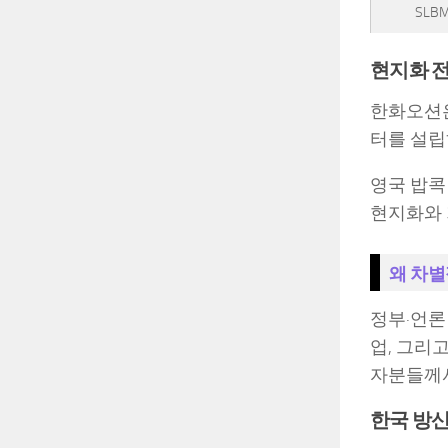
SLB
현지화 
한화오션은
터를 설립
영국 밥콕 
현지화와 
왜 차별
정부·언론
업, 그리
자분들께서
한국 방산