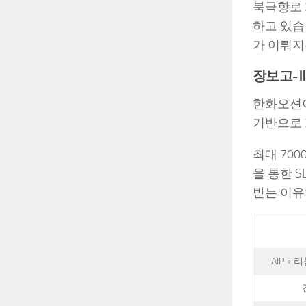
북극항로 
하고 있습
가 이뤄지
장보고-Ⅲ
한화오션이
기반으로 
최대 70
을 통한 
받는 이유
AIP +