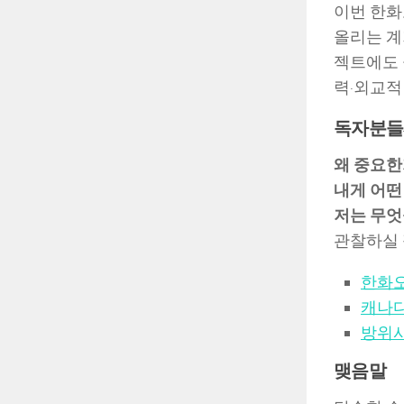
이번 한화
올리는 계
젝트에도 
력·외교적
독자분들
왜 중요한
내게 어떤
저는 무엇
관찰하실 
한화오
캐나다
방위
맺음말