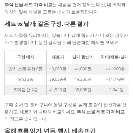
추석 선물 세트 가격 비교
는 채널을 먼저 정하는 대신, 내 목적과
예산에 맞춰 채널을 고르는 순서가 효율적입니다.
세트 vs 낱개: 같은 구성, 다른 결과
세트가 항상 유리하지는 않습니다. 낱개 합산가가 더 낮은 경우가
자주 발생합니다. 실전 감각을 위해 단순화한 예시를 보세요.
구성 예시
세트가
낱개 합산가
차이(세트-낱개)
참치·스팸 혼합 6종
53,000원
41,800원
+11,200원
오일 3종
29,029원
14,250원
+14,779원
조미김 캔 4종
41,930원
39,088원
+2,842원
구매 순서 팁: 장바구니에 동일 구성을 ‘낱개’로 담아 합산가를 산
출하고, 세트가와 나란히 비교하세요.
추석 선물 세트 가격 비교
의 정답은 숫자입니다.
올해 흐름 읽기: 변동, 행사, 배송 마감