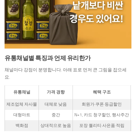
유통채널별 특징과 언제 유리한가
채널마다 강점이 분명합니다. 아래 표로 먼저 큰 그림을 잡으세
요.
유통채널
가격 경향
혜택 구조
제조업체 자사몰
대체로 낮음
회원가·쿠폰·등급할인
대형마트
중간
N+1, 카드 청구할인, 행사주간
백화점
상대적으로 높음
포장 퀄리티·사은품·적립
격