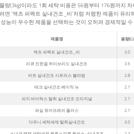
물량(3kg)이라도 1회 세탁 비용은 56원부터 176원까지 
려면 ‘액츠 퍼펙트 실내건조_비’처럼 저렴한 제품이 유리
 성능이 우수한 제품을 선택하는 것이 오히려 경제적일 수
제품명
용량(L)
액츠 퍼펙트 실내건조_비
3.0
리큐 진한겔 하이브리드 실내건조
3.5
비트 실내건조 시트러스 블라썸
2.8
테크 실내건조 베이직 뉴
2.7
피지 바이럭스 탈취 실내건조 오리지널
2.7
퍼실 퓨어프레쉬 플러스
2.7
다우니 세탁세제 탈취실내건조
3.0
스너글 액체 세탁세제 블루스파클 플러스+실내건조
2.7