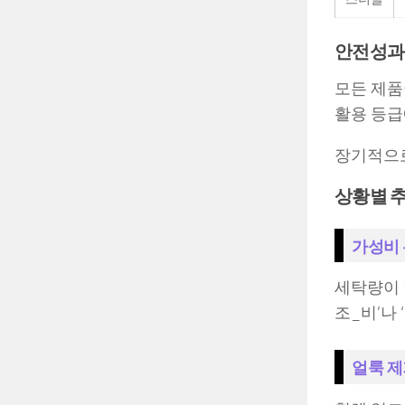
안전성과 
모든 제품
활용 등급에
장기적으로
상황별 
가성비
세탁량이 
조_비’나
얼룩 제