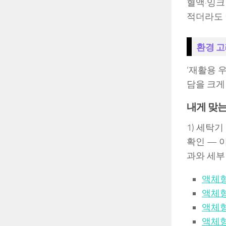
혈액·잉크
적더라도 
환경 고
‘재활용 
담을 크게
내게 맞는
1) 세탁기
확인 — 
과와 세부
액체형
액체형
액체형
액체형