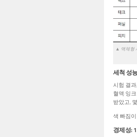
▲ 액체형 
세척 성능
시험 결과
혈액·잉크
받았고, 
색 빠짐이
경제성: 