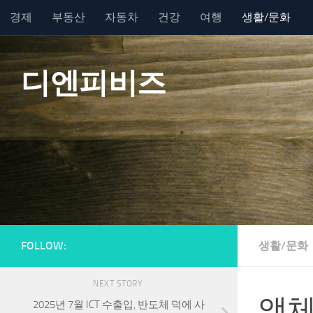
경제
부동산
자동차
건강
여행
생활/문화
Skip to content
디엔피비즈
FOLLOW:
생활/문화
NEXT STORY
액체
2025년 7월 ICT 수출입, 반도체 덕에 사