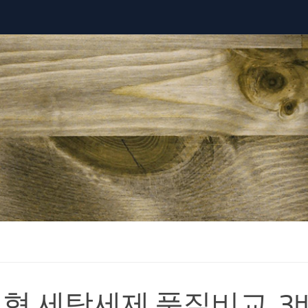
형 세탁세제 품질비교, 3