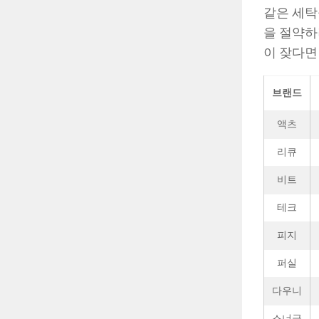
같은 세탁
을 절약하
이 잦다면
브랜드
액츠
리큐
비트
테크
피지
퍼실
다우니
스너글