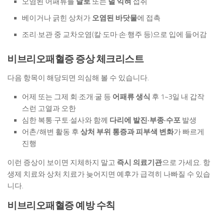
오염된 어패류를
날로
또는
덜 익혀
섭취
베이거나 긁힌 상처가
오염된 바닷물
에 접촉
조리·보관 중 교차오염(칼·도마·손·행주 등)으로 입에 들어감
비브리오패혈증 증상 체크리스트
다음 항목이 해당되면 의심해 볼 수 있습니다.
어제 또는 그제 회·조개·굴 등
어패류 생식
후 1~3일 내 갑작
스런 고열과 오한
심한 복통·구토·설사와 함께
다리에 발진·부종·수포
발생
어촌/해변 활동 후
상처 부위 통증과 피부색 변화
가 빠르게
진행
이런 증상이 보이면 지체하지 말고
즉시 의료기관
으로 가세요. 항
생제 치료와 상처 치료가 늦어지면 예후가 급격히 나빠질 수 있습
니다.
비브리오패혈증 예방 수칙