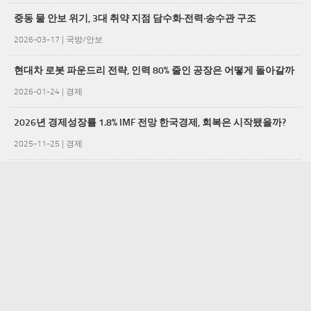
중동 물 안보 위기, 3대 취약 지점 담수화·전력·송수관 구조
2026-03-17
|
국방/안보
현대차 로봇 파운드리 전략, 인력 80% 줄인 공장은 어떻게 돌아갈까
2026-01-24
|
경제
2026년 경제성장률 1.8% IMF 전망 한국경제, 회복은 시작됐을까?
2025-11-25
|
경제
스테이블코인 규제, 알아야 할 5가지 핵심 위험과 대응 전략
2025-09-09
|
경제
디엔피비즈 © 2026. All Rights Reserved.