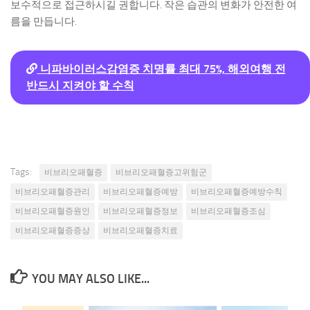
보수적으로 접근하시길 권합니다. 작은 습관의 변화가 안전한 여
름을 만듭니다.
니파바이러스감염증 치명률 최대 75%, 해외여행 전
반드시 지켜야 할 수칙
Tags:
비브리오패혈증
비브리오패혈증고위험군
비브리오패혈증관리
비브리오패혈증예방
비브리오패혈증예방수칙
비브리오패혈증원인
비브리오패혈증정보
비브리오패혈증조심
비브리오패혈증증상
비브리오패혈증치료
YOU MAY ALSO LIKE...