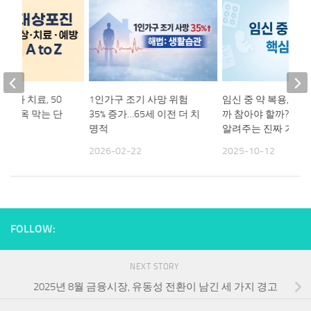
상과 치료, 50
1인가구 조기 사망 위험
임신 중 약 복용, 먹
증 지옥 막는 단
35% 증가…65세 이전 더 치
까 참아야 할까? 의
든타임
명적
알려주는 진짜 기준
26
2026-02-22
2025-10-12
FOLLOW:
NEXT STORY
2025년 8월 금융시장, 유동성 전환이 남긴 세 가지 경고