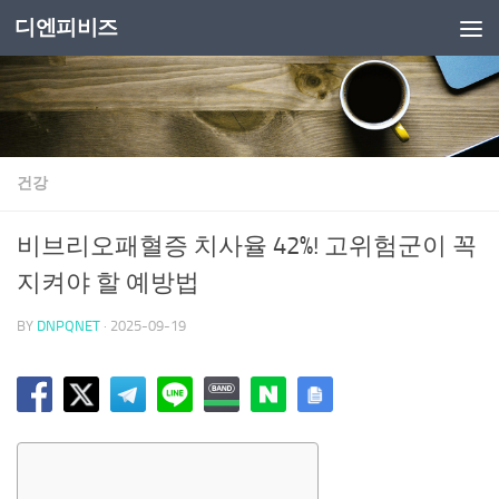
디엔피비즈
Skip to content
건강
비브리오패혈증 치사율 42%! 고위험군이 꼭
지켜야 할 예방법
BY
DNPQNET
·
2025-09-19