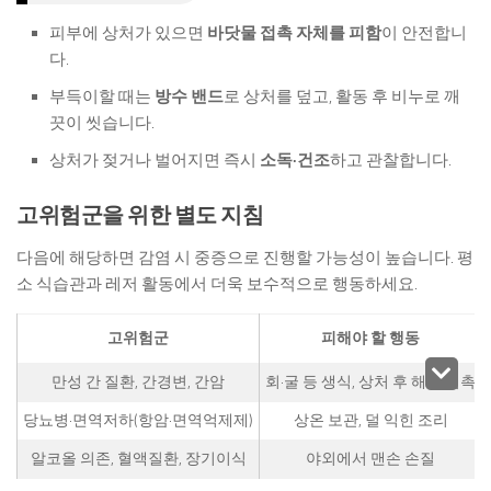
피부에 상처가 있으면
바닷물 접촉 자체를 피함
이 안전합니
다.
부득이할 때는
방수 밴드
로 상처를 덮고, 활동 후 비누로 깨
끗이 씻습니다.
상처가 젖거나 벌어지면 즉시
소독·건조
하고 관찰합니다.
고위험군을 위한 별도 지침
다음에 해당하면 감염 시 중증으로 진행할 가능성이 높습니다. 평
소 식습관과 레저 활동에서 더욱 보수적으로 행동하세요.
고위험군
피해야 할 행동
만성 간 질환, 간경변, 간암
회·굴 등 생식, 상처 후 해수 접촉
당뇨병·면역저하(항암·면역억제제)
상온 보관, 덜 익힌 조리
알코올 의존, 혈액질환, 장기이식
야외에서 맨손 손질