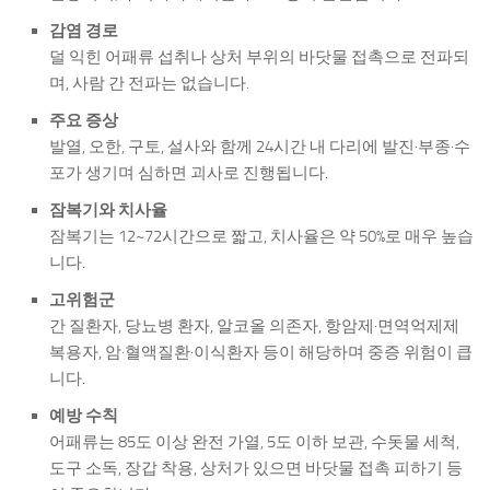
감염 경로
덜 익힌 어패류 섭취나 상처 부위의 바닷물 접촉으로 전파되
며, 사람 간 전파는 없습니다.
주요 증상
발열, 오한, 구토, 설사와 함께 24시간 내 다리에 발진·부종·수
포가 생기며 심하면 괴사로 진행됩니다.
잠복기와 치사율
잠복기는 12~72시간으로 짧고, 치사율은 약 50%로 매우 높습
니다.
고위험군
간 질환자, 당뇨병 환자, 알코올 의존자, 항암제·면역억제제
복용자, 암·혈액질환·이식환자 등이 해당하며 중증 위험이 큽
니다.
예방 수칙
어패류는 85도 이상 완전 가열, 5도 이하 보관, 수돗물 세척,
도구 소독, 장갑 착용, 상처가 있으면 바닷물 접촉 피하기 등