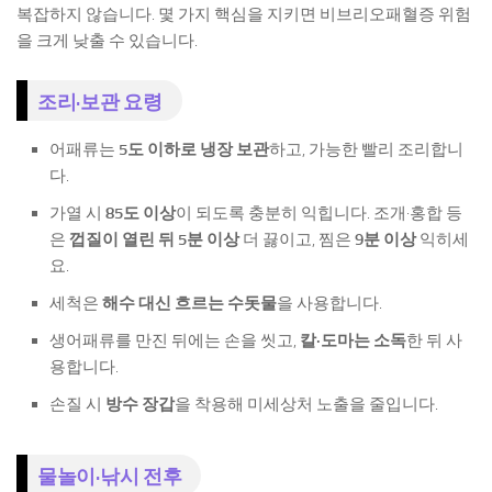
복잡하지 않습니다. 몇 가지 핵심을 지키면 비브리오패혈증 위험
을 크게 낮출 수 있습니다.
조리·보관 요령
어패류는
5도 이하로 냉장 보관
하고, 가능한 빨리 조리합니
다.
가열 시
85도 이상
이 되도록 충분히 익힙니다. 조개·홍합 등
은
껍질이 열린 뒤 5분 이상
더 끓이고, 찜은
9분 이상
익히세
요.
세척은
해수 대신 흐르는 수돗물
을 사용합니다.
생어패류를 만진 뒤에는 손을 씻고,
칼·도마는 소독
한 뒤 사
용합니다.
손질 시
방수 장갑
을 착용해 미세상처 노출을 줄입니다.
물놀이·낚시 전후