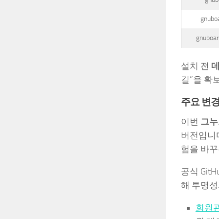
gnuboa
gnuboar
설치 전
데
길”을 확
주요 변경
이번
그누보
버전입니다
험을 바꾸
공식 Git
해 투명성
회원관