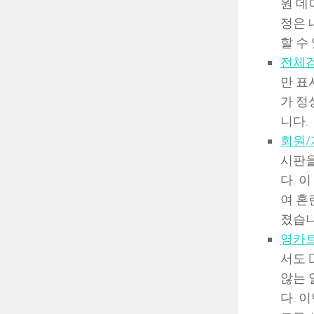
원 데
정은 
할 수
전체검
만 표
가 정
니다.
회원/게
시판을 
다. 
여 혼
졌습니
영카트
서도 
않는 
다. 