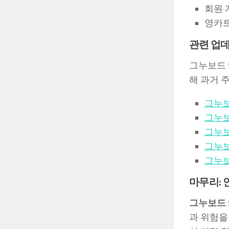
회원·
영카트
관련 업
그누보드 
해 과거 
그누보
그누보
그누보
그누보
그누보
마무리: 
그누보드 5
과 위험을