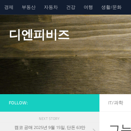
경제
부동산
자동차
건강
여행
생활/문화
Skip to content
디엔피비즈
FOLLOW:
IT/과학
NEXT STORY
그누
캠코 공매 2025년 9월 15일, 단돈 63만