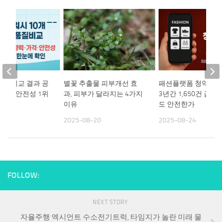
패션플랫폼 청약철회
품질비교 결과 공
별꽃 추출물 피부개선 효
3년간 1,650건 급증
·가격·안전성 1위
과, 피부가 달라지는 4가지
도 안전한가
까?
이유
2025-08-24
14
2025-08-20
FOLLOW:
NEXT STORY
자율주행 엑시언트 수소전기트럭, 타임지가 놀란 미래 물